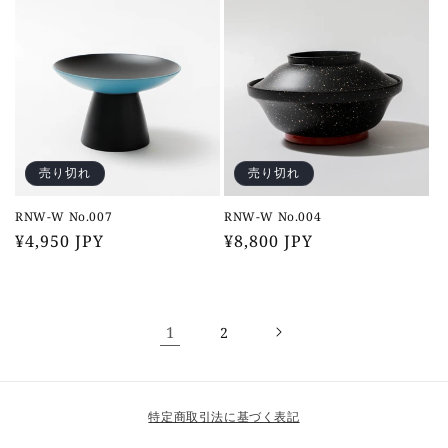
価
価
格
格
売り切れ
売り切れ
RNW-W No.007
RNW-W No.004
通
¥4,950 JPY
通
¥8,800 JPY
常
常
価
価
格
格
1
2
特定商取引法に基づく表記