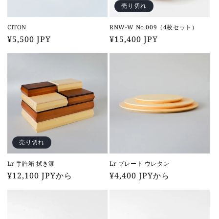
売り切れ
CITON
RNW-W No.009（4枚セット）
通
¥5,500 JPY
通
¥15,400 JPY
常
常
価
価
格
格
売り切れ
Lr 手許箱 拭き漆
Lr プレート ウレタン
通
¥12,100 JPYから
通
¥4,400 JPYから
常
常
価
価
格
格