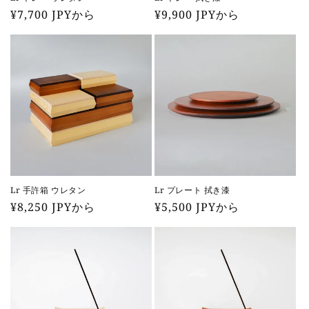
通
¥7,700 JPYから
通
¥9,900 JPYから
常
常
価
価
格
格
Lr 手許箱 ウレタン
Lr プレート 拭き漆
通
¥8,250 JPYから
通
¥5,500 JPYから
常
常
価
価
格
格