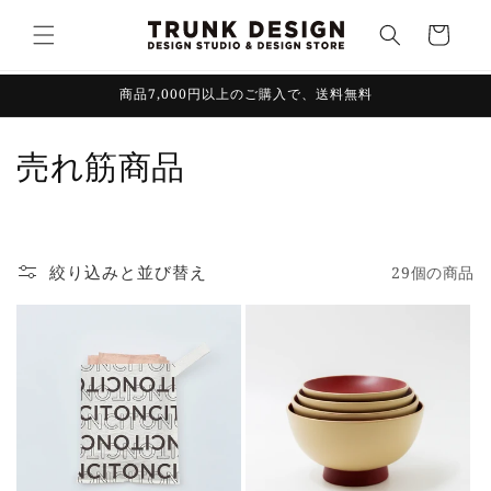
コンテ
カ
ンツに
ー
進む
ト
商品7,000円以上のご購入で、送料無料
コ
売れ筋商品
レ
ク
絞り込みと並び替え
29個の商品
シ
ョ
ン
: