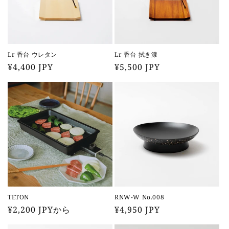
Lr 香台 ウレタン
Lr 香台 拭き漆
通
¥4,400 JPY
通
¥5,500 JPY
常
常
価
価
格
格
TETON
RNW-W No.008
通
¥2,200 JPYから
通
¥4,950 JPY
常
常