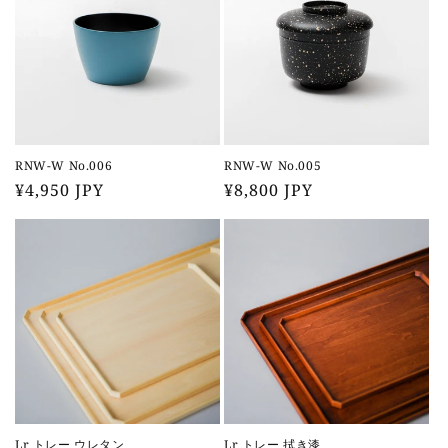
RNW-W No.006
RNW-W No.005
通
¥4,950 JPY
通
¥8,800 JPY
常
常
価
価
格
格
Lr トレー ウレタン
Lr トレー 拭き漆