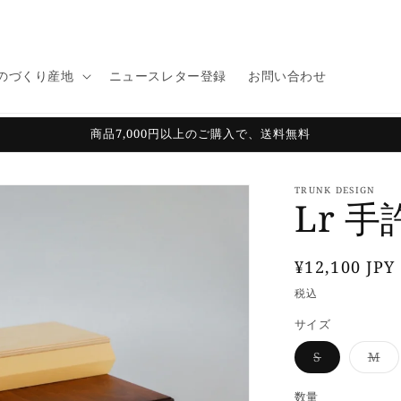
のづくり産地
ニュースレター登録
お問い合わせ
商品7,000円以上のご購入で、送料無料
TRUNK DESIGN
Lr 
通
¥12,100 JPY
常
税込
価
サイズ
格
バ
バ
S
M
リ
リ
エ
エ
ー
ー
数量