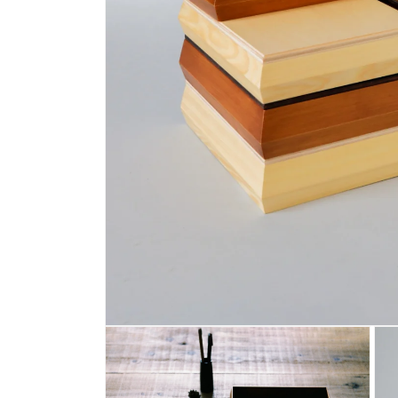
モ
ー
ダ
ル
で