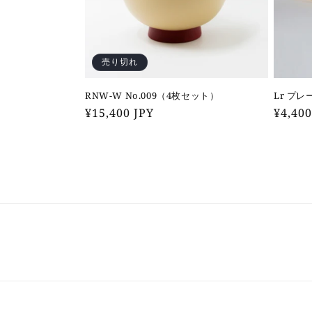
売り切れ
RNW-W No.009（4枚セット）
Lr プレ
通
¥15,400 JPY
通
¥4,40
常
常
価
価
格
格