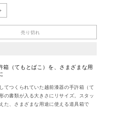
シ
ョ
ン
Lr
は
売
手
り
許
切
れ
売り切れ
箱
て
い
拭
る
か
き
販
漆
売
で
の
き
許箱（てもとばこ）を、さまざまな用
ま
数
に
せ
量
ん
を
してつくられていた越前漆器の手許箱（て
増
形の書類が入る大きさにリサイズ。スタッ
や
えた、さまざまな用途に使える道具箱で
す