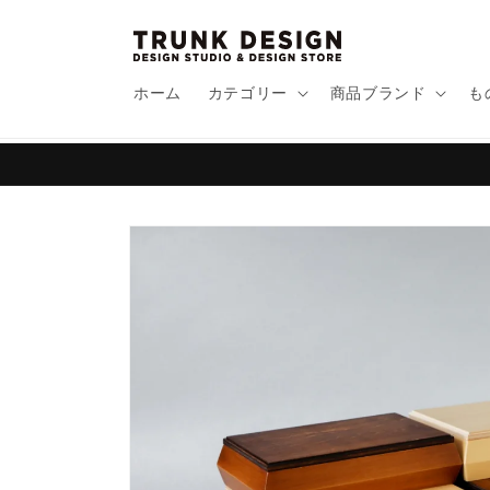
コンテ
ンツに
進む
ホーム
カテゴリー
商品ブランド
も
商品情
報にス
キップ