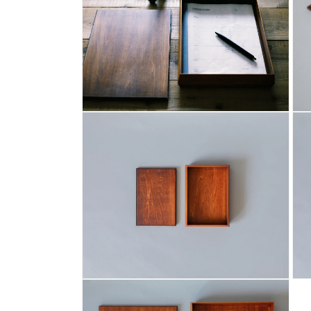
メ
デ
ィ
ア
(1)
を
開
く
モ
モ
ー
ー
ダ
ダ
ル
ル
で
で
メ
メ
デ
デ
ィ
ィ
ア
ア
(2)
(3)
を
を
開
開
く
く
モ
モ
ー
ー
ダ
ダ