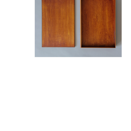
ル
ル
で
で
メ
メ
デ
デ
ィ
ィ
ア
ア
(4)
(5)
を
を
開
開
く
く
モ
ー
ダ
ル
で
メ
デ
ィ
ア
(6)
を
開
く